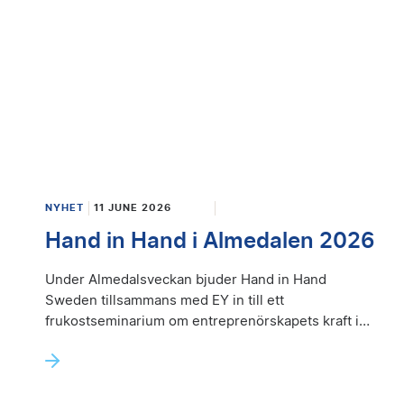
NYHET
11 JUNE 2026
Hand in Hand i Almedalen 2026
Under Almedalsveckan bjuder Hand in Hand
Sweden tillsammans med EY in till ett
frukostseminarium om entreprenörskapets kraft i
arbetet för hållbar utveckling och ekonomisk
inkludering.