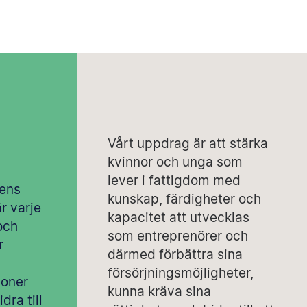
Vårt uppdrag är att stärka
kvinnor och unga som
lever i fattigdom med
ens
kunskap, färdigheter och
är varje
kapacitet att utvecklas
och
som entreprenörer och
r
därmed förbättra sina
försörjningsmöjligheter,
oner
kunna kräva sina
dra till