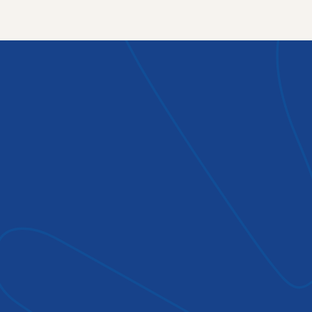
CASE STORY
En ny sorts ledare i Kajiado
Kenya