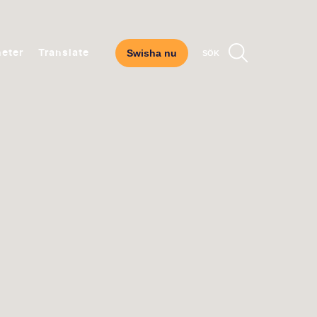
Swisha nu
eter
Translate
SÖK