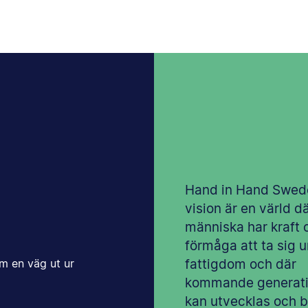
Hand in Hand Swed
vision är en värld d
människa har kraft 
förmåga att ta sig u
m en väg ut ur
fattigdom och där
kommande generati
kan utvecklas och bi