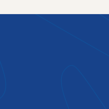
CASE STORY
Saffranet gav Sakina en väg framåt
Afghanistan