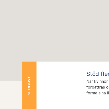
Stöd fle
GE EN GÅVA
När kvinnor 
förbättras o
forma sina li