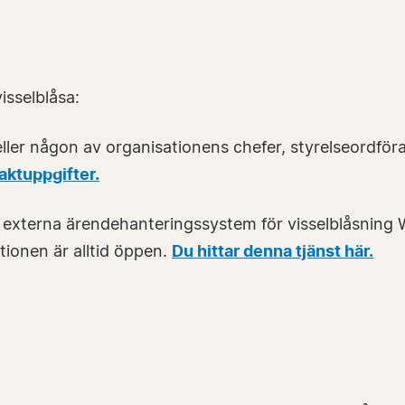
isselblåsa:
ler någon av organisationens chefer, styrelseordför
taktuppgifter.
externa ärendehanteringssystem för visselblåsning Wh
ionen är alltid öppen.
Du hittar denna tjänst här.