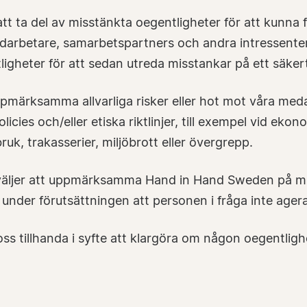
tt ta del av misstänkta oegentligheter för att kunna 
darbetare, samarbetspartners och andra intressenter 
igheter för att sedan utreda misstankar på ett säker
ppmärksamma allvarliga risker eller hot mot våra med
licies och/eller etiska riktlinjer, till exempel vid ek
uk, trakasserier, miljöbrott eller övergrepp.
m väljer att uppmärksamma Hand in Hand Sweden på m
er under förutsättningen att personen i fråga inte age
ss tillhanda i syfte att klargöra om någon oegentligh