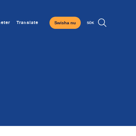
Swisha nu
eter
Translate
SÖK