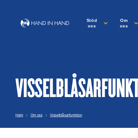
Stöd
Om
oss
oss
VISSELBLÅSARFUNK
Hem
Om oss
Visselblåsarfunktion