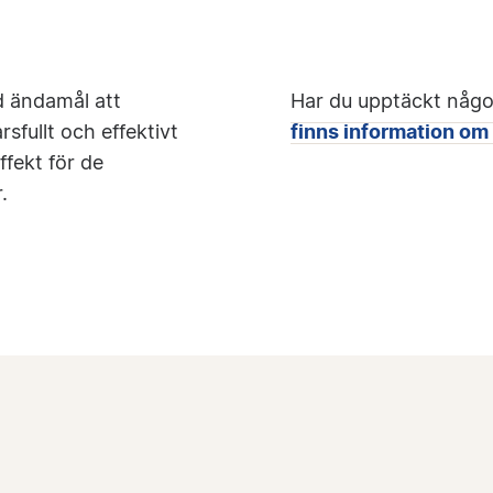
d ändamål att
Har du upptäckt någo
sfullt och effektivt
finns information om 
fekt för de
.