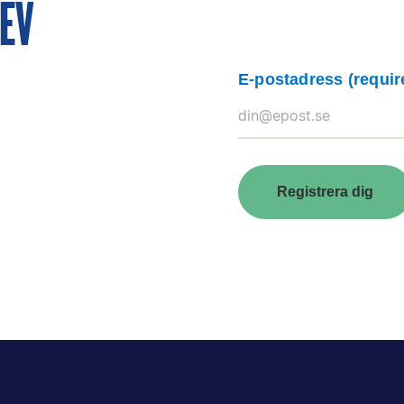
REV
E-postadress
(requir
Registrera dig