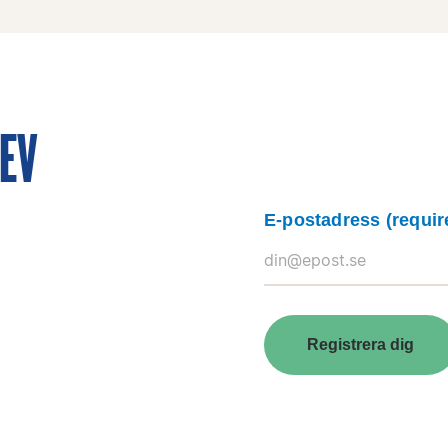
REV
E-postadress
(requir
Registrera dig