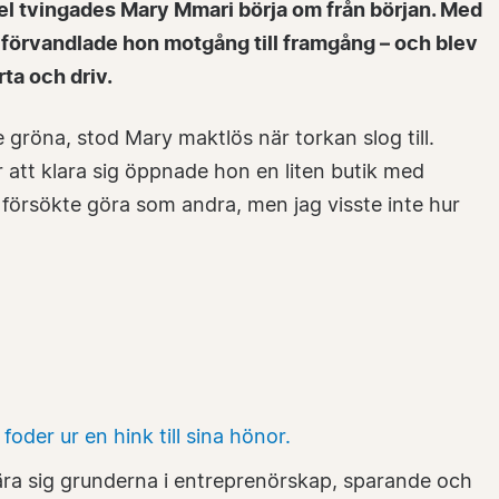
el tvingades Mary Mmari börja om från början. Med
förvandlade hon motgång till framgång – och blev
a och driv.
 gröna, stod Mary maktlös när torkan slog till.
 att klara sig öppnade hon en liten butik med
försökte göra som andra, men jag visste inte hur
 lära sig grunderna i entreprenörskap, sparande och