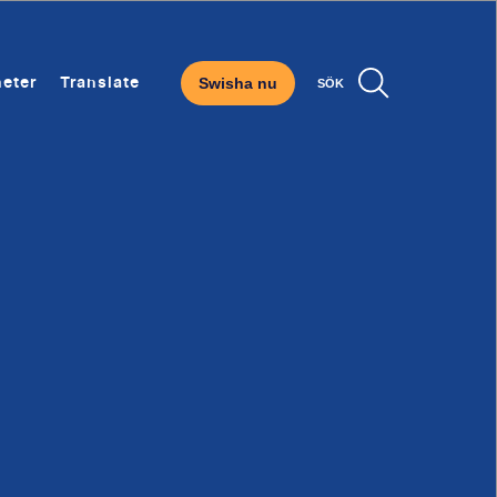
Swisha nu
eter
Translate
SÖK