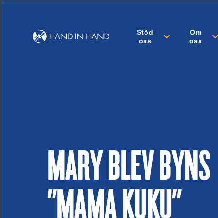
Stöd
Om
oss
oss
MARY BLEV BYNS
”MAMA KUKU”