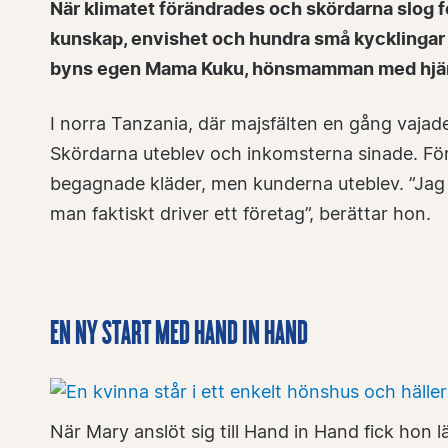
När klimatet förändrades och skördarna slog f
kunskap, envishet och hundra små kycklingar 
byns egen Mama Kuku, hönsmamman med hjärt
I norra Tanzania, där majsfälten en gång vajade
Skördarna uteblev och inkomsterna sinade. För
begagnade kläder, men kunderna uteblev. ”Jag 
man faktiskt driver ett företag”, berättar hon.
EN NY START MED HAND IN HAND
När Mary anslöt sig till Hand in Hand fick hon