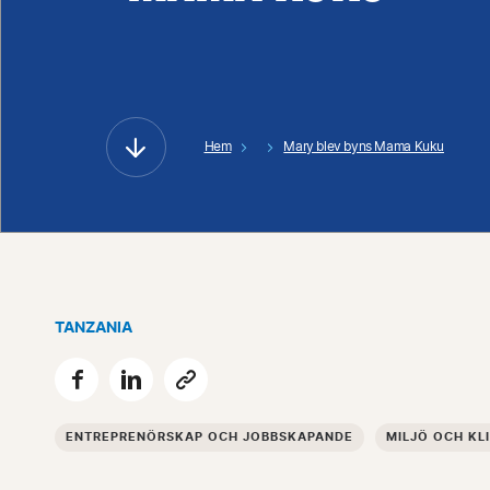
Hem
Mary blev byns Mama Kuku
TANZANIA
ENTREPRENÖRSKAP OCH JOBBSKAPANDE
MILJÖ OCH KL