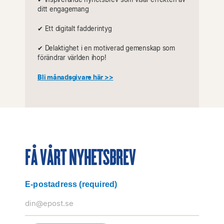
✔︎ Inspirerande nyhetsbrev som visar effekten av
ditt engagemang
✔︎ Ett digitalt fadderintyg
✔︎ Delaktighet i en motiverad gemenskap som
förändrar världen ihop!
Bli månadsgivare här >>
FÅ VÅRT NYHETSBREV
E-postadress
(required)